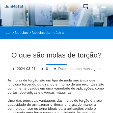
Lar
>
Notícias
>
Notícias da indústria
O que são molas de torção?
●
2024-03-21
●
6
●
Deixe-me uma mensagem
As molas de torção são um tipo de mola mecânica que
funciona torcendo ou girando em torno de um eixo. Eles são
comumente usados ​​em uma variedade de aplicações, como
portas, dobradiças e diversas máquinas.
Uma das principais vantagens das molas de torção é a sua
capacidade de armazenar e liberar energia de maneira
controlada. Isso os torna ideais para aplicações onde é
necessária uma força suave e consistente. As molas de